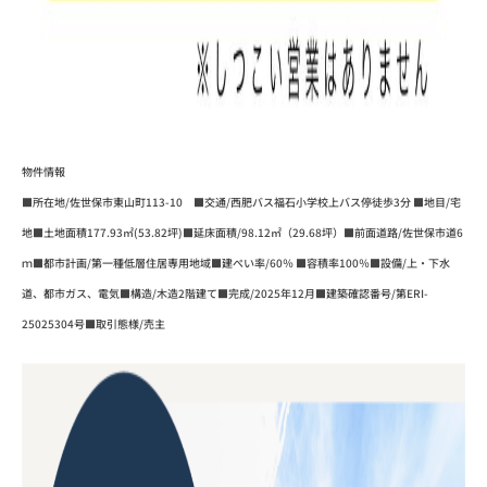
物件情報
■所在地/佐世保市東山町113-10 ■交通/西肥バス福石小学校上バス停徒歩3分 ■地目/宅
地■土地面積177.93㎡(53.82坪)■延床面積/98.12㎡（29.68坪）■前面道路/佐世保市道6
ｍ■都市計画/第一種低層住居専用地域■建ぺい率/60％ ■容積率100％■設備/上・下水
道、都市ガス、電気■構造/木造2階建て■完成/2025年12月■建築確認番号/第ERI-
25025304号■取引態様/売主